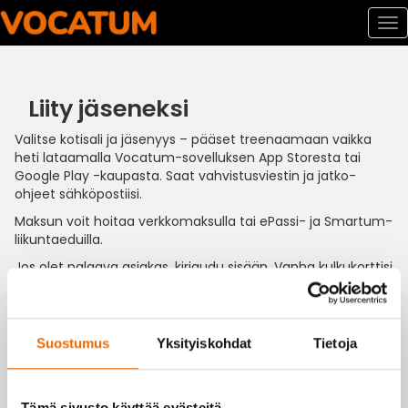
To
nav
Siirry
sisältöön
Liity jäseneksi
Valitse kotisali ja jäsenyys – pääset treenaamaan vaikka
heti lataamalla Vocatum-sovelluksen App Storesta tai
Google Play -kaupasta. Saat vahvistusviestin ja jatko-
ohjeet sähköpostiisi.
Maksun voit hoitaa verkkomaksulla tai ePassi- ja Smartum-
liikuntaeduilla.
Jos olet palaava asiakas, kirjaudu sisään. Vanha kulkukorttisi
aktivoituu uudelleen heti oston jälkeen.
Suostumus
Yksityiskohdat
Tietoja
Valitse kotisali
Kempele Wellness
Tämä sivusto käyttää evästeitä