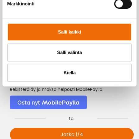
-50 % al
Markkinointi
LISÄTIEDOT
LISÄTIED
Salli kaikki
VALITSE
Salli valinta
Kiellä
Rekisteröidy ja maksa helposti MobilePaylla.
Osta nyt
MobilePaylla
tai
Jatka
1/4