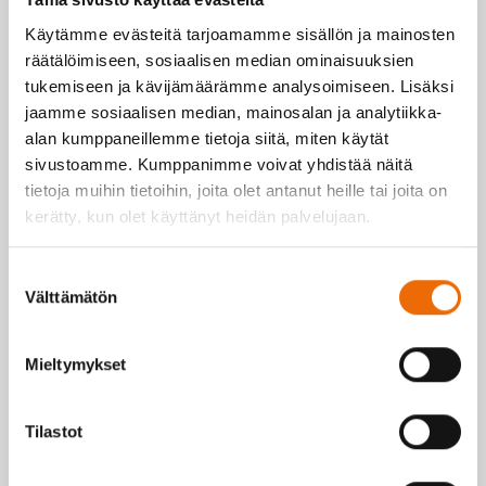
Käytämme evästeitä tarjoamamme sisällön ja mainosten
Valitse asiakkuus
räätälöimiseen, sosiaalisen median ominaisuuksien
tukemiseen ja kävijämäärämme analysoimiseen. Lisäksi
WELLNESS SITOUTUJA
WELL
jaamme sosiaalisen median, mainosalan ja analytiikka-
— 8 VKO -50%
8
alan kumppaneillemme tietoja siitä, miten käytät
23,45
€
27
sivustoamme. Kumppanimme voivat yhdistää näitä
/4 vko
tietoja muihin tietoihin, joita olet antanut heille tai joita on
kerätty, kun olet käyttänyt heidän palvelujaan.
Kuntosali klo 05-23
Kuntosal
Ensimmäiset 8 viikkoa
Ensimmäi
-50%, jatkuu sen jälkeen
-50%, ja
Suostumuksen
vuoden määräaikaisena
toistais
hintaan 46,90 €/4vko.
olevalla
Välttämätön
valinta
hintaan 
Aloitusmaksu 24,50 €
(norm. 49 €)
Aloitusm
(norm. 
Mieltymykset
Liittymisen jälkeen lähetä
suosittelijan nimi
Liittymis
osoitteeseen
suosittel
info@vocatum.fi, niin
osoittee
Tilastot
suosittelija saa kaksi
info@voc
seuraavaa jäsenmaksua
suosittel
-50 % alennuksella.
seuraav