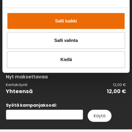
Yhteenveto
Keskus
Salli kaikki
Tampella Up&Go
Asiakkuus
Salli valinta
KERTAKÄYNTI
12,00 €
Kiellä
Nyt maksettavaa
Kertakäynti
12,00 €
Yhteensä
12,00 €
Syötä kampanjakoodi:
Käytä