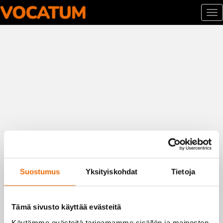
To
nav
Siirry
sisältöön
Suostumus
Yksityiskohdat
Tietoja
Tämä sivusto käyttää evästeitä
Käytämme evästeitä tarjoamamme sisällön ja mainosten