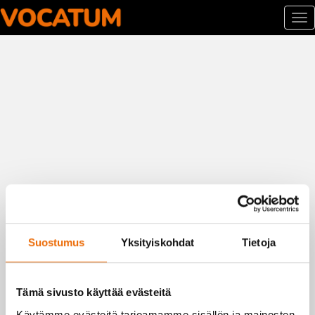
To
nav
Siirry
sisältöön
Suostumus
Yksityiskohdat
Tietoja
Tämä sivusto käyttää evästeitä
Käytämme evästeitä tarjoamamme sisällön ja mainosten